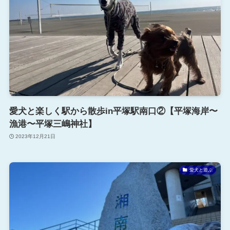
愛犬と楽しく駅から散歩in平塚駅南口②【平塚海岸〜
漁港〜平塚三嶋神社】
2023年12月21日
愛犬と遊ぶ