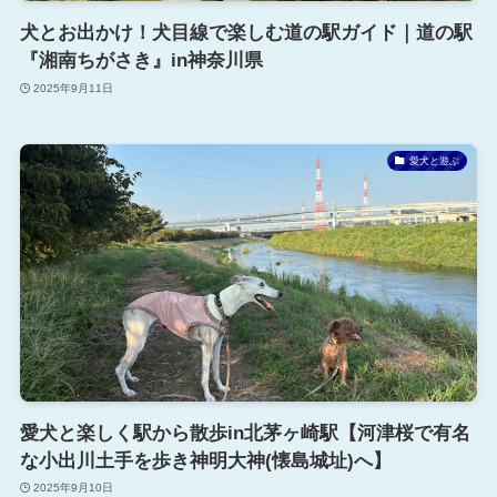
犬とお出かけ！犬目線で楽しむ道の駅ガイド｜道の駅
『湘南ちがさき』in神奈川県
2025年9月11日
愛犬と遊ぶ
愛犬と楽しく駅から散歩in北茅ヶ崎駅【河津桜で有名
な小出川土手を歩き神明大神(懐島城址)へ】
2025年9月10日