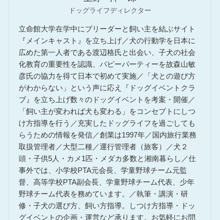
ドッグライフディレクター
立命館大学在学中にブリーダーと飼い主を結ぶサイト
『メインキャスト』を立ち上げ／犬の行動学を日本に
広めた第一人者である渡辺格氏と出会い、子犬の社会
化教育の重要性を認識、パピーパーティーを故森山敏
彦氏の協力を得て日本で初めて実施／「犬との遊び方
がわからない」という声に応え『ドッグイベントクラ
ブ』を立ち上げ数々のドッグイベントを考案・開催／
「飼い主が変われば犬も変わる」をコンセプトにしつ
け方指導を行う／充実したドッグライフを過ごしても
らうための情報を発信／創業は1997年／国内旅行業務
取扱管理者／大型二種／運行管理者（旅客）／犬２
頭・子供5人・カメ1匹・メダカ多数と湘南暮らし／仕
事外では、小学校PTA元会長、学童野球チーム元監
督、高等学校PTA副会長、学童野球チーム代表、少年
野球チーム代表を務めています。／執筆・講演・研
修・子犬の選び方、飼い方指導。しつけ方指導・ドッ
グイベントの企画・運営など承ります。お気軽にお問