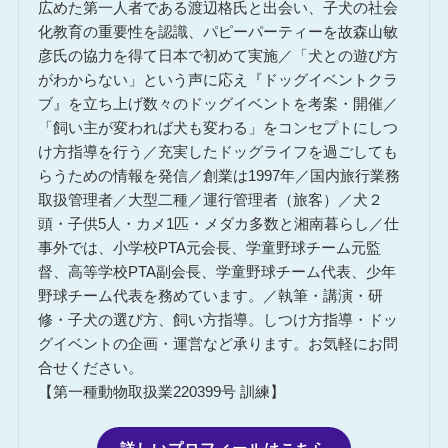
広めた第一人者である渡辺格氏と出会い、子犬の社会
化教育の重要性を認識、パピーパーティーを故森山敏
彦氏の協力を得て日本で初めて実施／「犬との遊び方
がわからない」という声に応え『ドッグイベントクラ
ブ』を立ち上げ数々のドッグイベントを考案・開催／
「飼い主が変われば犬も変わる」をコンセプトにしつ
け方指導を行う／充実したドッグライフを過ごしても
らうための情報を発信／創業は1997年／国内旅行業務
取扱管理者／大型二種／運行管理者（旅客）／犬２
頭・子供5人・カメ1匹・メダカ多数と湘南暮らし／仕
事外では、小学校PTA元会長、学童野球チーム元監
督、高等学校PTA副会長、学童野球チーム代表、少年
野球チーム代表を務めています。／執筆・講演・研
修・子犬の選び方、飼い方指導。しつけ方指導・ドッ
グイベントの企画・運営など承ります。お気軽にお問
合せください。
【第一種動物取扱業220399号 訓練】