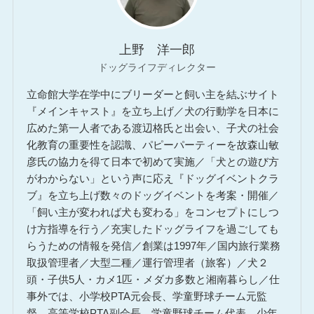
上野 洋一郎
ドッグライフディレクター
立命館大学在学中にブリーダーと飼い主を結ぶサイト
『メインキャスト』を立ち上げ／犬の行動学を日本に
広めた第一人者である渡辺格氏と出会い、子犬の社会
化教育の重要性を認識、パピーパーティーを故森山敏
彦氏の協力を得て日本で初めて実施／「犬との遊び方
がわからない」という声に応え『ドッグイベントクラ
ブ』を立ち上げ数々のドッグイベントを考案・開催／
「飼い主が変われば犬も変わる」をコンセプトにしつ
け方指導を行う／充実したドッグライフを過ごしても
らうための情報を発信／創業は1997年／国内旅行業務
取扱管理者／大型二種／運行管理者（旅客）／犬２
頭・子供5人・カメ1匹・メダカ多数と湘南暮らし／仕
事外では、小学校PTA元会長、学童野球チーム元監
督、高等学校PTA副会長、学童野球チーム代表、少年