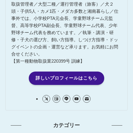
取扱管理者／大型二種／運行管理者（旅客）／犬２
頭・子供5人・カメ1匹・メダカ多数と湘南暮らし／仕
事外では、小学校PTA元会長、学童野球チーム元監
督、高等学校PTA副会長、学童野球チーム代表、少年
野球チーム代表を務めています。／執筆・講演・研
修・子犬の選び方、飼い方指導。しつけ方指導・ドッ
グイベントの企画・運営など承ります。お気軽にお問
合せください。
【第一種動物取扱業220399号 訓練】
詳しいプロフィールはこちら
カテゴリー