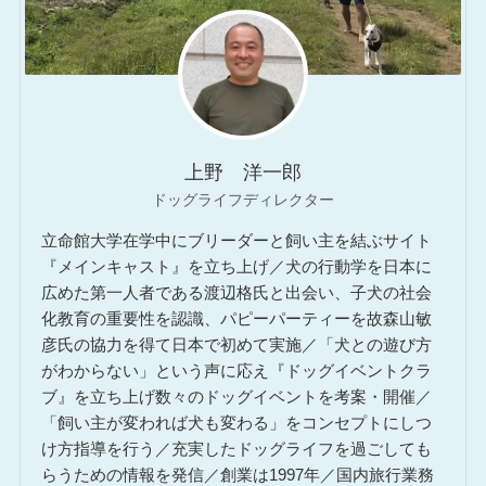
上野 洋一郎
ドッグライフディレクター
立命館大学在学中にブリーダーと飼い主を結ぶサイト
『メインキャスト』を立ち上げ／犬の行動学を日本に
広めた第一人者である渡辺格氏と出会い、子犬の社会
化教育の重要性を認識、パピーパーティーを故森山敏
彦氏の協力を得て日本で初めて実施／「犬との遊び方
がわからない」という声に応え『ドッグイベントクラ
ブ』を立ち上げ数々のドッグイベントを考案・開催／
「飼い主が変われば犬も変わる」をコンセプトにしつ
け方指導を行う／充実したドッグライフを過ごしても
らうための情報を発信／創業は1997年／国内旅行業務