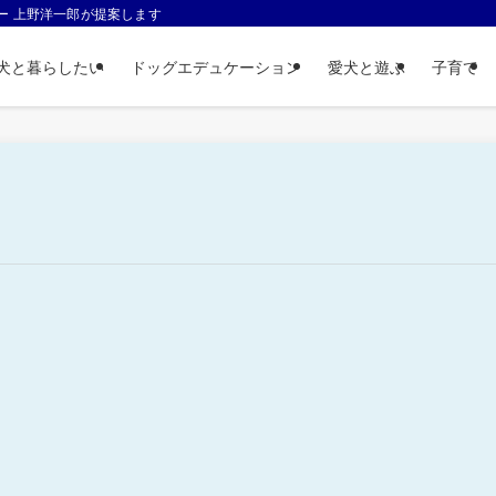
ー 上野洋一郎が提案します
犬と暮らしたい
ドッグエデュケーション
愛犬と遊ぶ
子育て