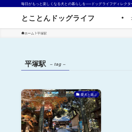
毎日がもっと楽しくなる犬との暮らしを──ドッグライフディレクタ
とことんドッグライフ
ホーム
平塚駅
平塚駅
– tag –
愛犬と遊ぶ