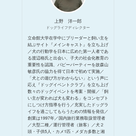
上野 洋一郎
ドッグライフディレクター
立命館大学在学中にブリーダーと飼い主を
結ぶサイト『メインキャスト』を立ち上げ
／犬の行動学を日本に広めた第一人者であ
る渡辺格氏と出会い、子犬の社会化教育の
重要性を認識、パピーパーティーを故森山
敏彦氏の協力を得て日本で初めて実施／
「犬との遊び方がわからない」という声に
応え『ドッグイベントクラブ』を立ち上げ
数々のドッグイベントを考案・開催／「飼
い主が変われば犬も変わる」をコンセプト
にしつけ方指導を行う／充実したドッグラ
イフを過ごしてもらうための情報を発信／
創業は1997年／国内旅行業務取扱管理者
／大型二種／運行管理者（旅客）／犬２
頭・子供5人・カメ1匹・メダカ多数と湘