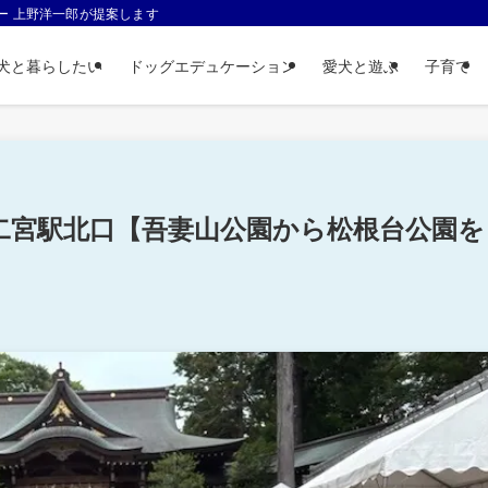
ー 上野洋一郎が提案します
犬と暮らしたい
ドッグエデュケーション
愛犬と遊ぶ
子育て
二宮駅北口【吾妻山公園から松根台公園を