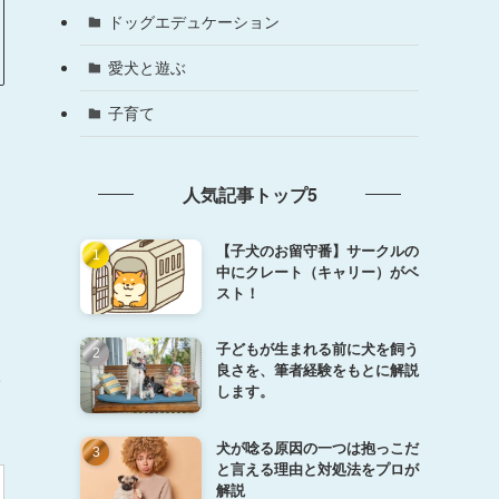
ドッグエデュケーション
愛犬と遊ぶ
子育て
人気記事トップ5
【子犬のお留守番】サークルの
中にクレート（キャリー）がベ
スト！
子どもが生まれる前に犬を飼う
た
良さを、筆者経験をもとに解説
します。
犬が唸る原因の一つは抱っこだ
と言える理由と対処法をプロが
解説