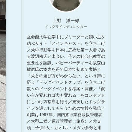
上野 洋一郎
ドッグライフディレクター
立命館大学在学中にブリーダーと飼い主を
結ぶサイト『メインキャスト』を立ち上げ
／犬の行動学を日本に広めた第一人者であ
る渡辺格氏と出会い、子犬の社会化教育の
重要性を認識、パピーパーティーを故森山
敏彦氏の協力を得て日本で初めて実施／
「犬との遊び方がわからない」という声に
応え『ドッグイベントクラブ』を立ち上げ
数々のドッグイベントを考案・開催／「飼
い主が変われば犬も変わる」をコンセプト
にしつけ方指導を行う／充実したドッグラ
イフを過ごしてもらうための情報を発信／
創業は1997年／国内旅行業務取扱管理者
／大型二種／運行管理者（旅客）／犬２
頭・子供5人・カメ1匹・メダカ多数と湘