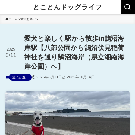
とことんドッグライフ
ホーム
愛犬と遊ぶ
愛犬と楽しく駅から散歩in鵠沼海
岸駅【八部公園から鵠沼伏見稲荷
2025
8/11
神社を通り鵠沼海岸（県立湘南海
岸公園）へ】
2025年8月11日
2025年10月14日
愛犬と遊ぶ