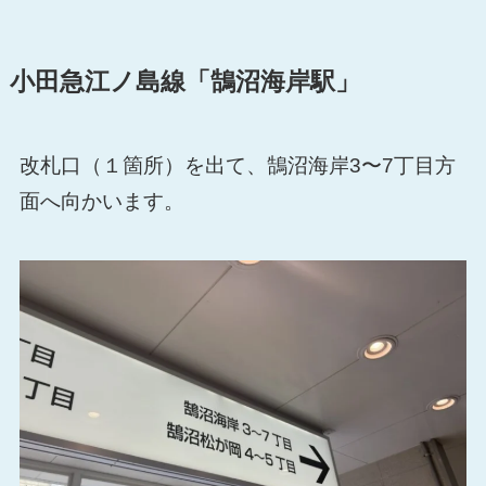
小田急江ノ島線「鵠沼海岸駅」
改札口（１箇所）を出て、鵠沼海岸3〜7丁目方
面へ向かいます。