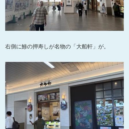
右側に鯵の押寿しが名物の「大船軒」が。