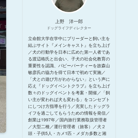
上野 洋一郎
ドッグライフディレクター
立命館大学在学中にブリーダーと飼い主を
結ぶサイト『メインキャスト』を立ち上げ
／犬の行動学を日本に広めた第一人者であ
る渡辺格氏と出会い、子犬の社会化教育の
重要性を認識、パピーパーティーを故森山
敏彦氏の協力を得て日本で初めて実施／
「犬との遊び方がわからない」という声に
応え『ドッグイベントクラブ』を立ち上げ
数々のドッグイベントを考案・開催／「飼
い主が変われば犬も変わる」をコンセプト
にしつけ方指導を行う／充実したドッグラ
イフを過ごしてもらうための情報を発信／
創業は1997年／国内旅行業務取扱管理者
／大型二種／運行管理者（旅客）／犬２
頭・子供5人・カメ1匹・メダカ多数と湘