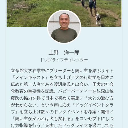
上野 洋一郎
ドッグライフディレクター
立命館大学在学中にブリーダーと飼い主を結ぶサイト
『メインキャスト』を立ち上げ／犬の行動学を日本に
広めた第一人者である渡辺格氏と出会い、子犬の社会
化教育の重要性を認識、パピーパーティーを故森山敏
彦氏の協力を得て日本で初めて実施／「犬との遊び方
がわからない」という声に応え『ドッグイベントクラ
ブ』を立ち上げ数々のドッグイベントを考案・開催／
「飼い主が変われば犬も変わる」をコンセプトにしつ
け方指導を行う／充実したドッグライフを過ごしても