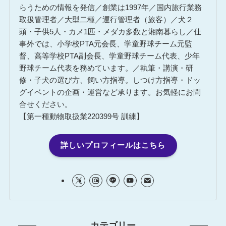
らうための情報を発信／創業は1997年／国内旅行業務
取扱管理者／大型二種／運行管理者（旅客）／犬２
頭・子供5人・カメ1匹・メダカ多数と湘南暮らし／仕
事外では、小学校PTA元会長、学童野球チーム元監
督、高等学校PTA副会長、学童野球チーム代表、少年
野球チーム代表を務めています。／執筆・講演・研
修・子犬の選び方、飼い方指導。しつけ方指導・ドッ
グイベントの企画・運営など承ります。お気軽にお問
合せください。
【第一種動物取扱業220399号 訓練】
詳しいプロフィールはこちら
カテゴリー