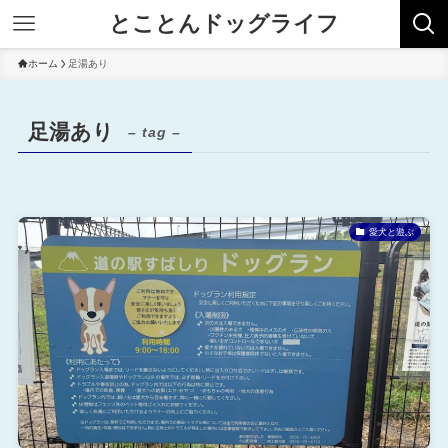
とことんドッグライフ
ホーム
足湯あり
足湯あり
– tag –
愛犬と遊ぶ