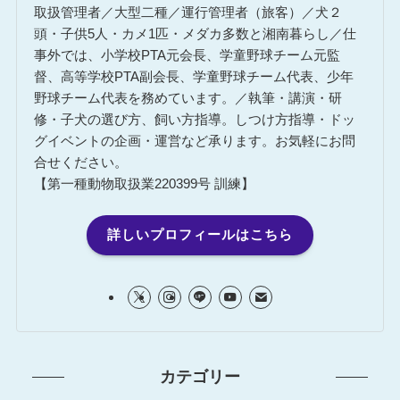
取扱管理者／大型二種／運行管理者（旅客）／犬２
頭・子供5人・カメ1匹・メダカ多数と湘南暮らし／仕
事外では、小学校PTA元会長、学童野球チーム元監
督、高等学校PTA副会長、学童野球チーム代表、少年
野球チーム代表を務めています。／執筆・講演・研
修・子犬の選び方、飼い方指導。しつけ方指導・ドッ
グイベントの企画・運営など承ります。お気軽にお問
合せください。
【第一種動物取扱業220399号 訓練】
詳しいプロフィールはこちら
カテゴリー