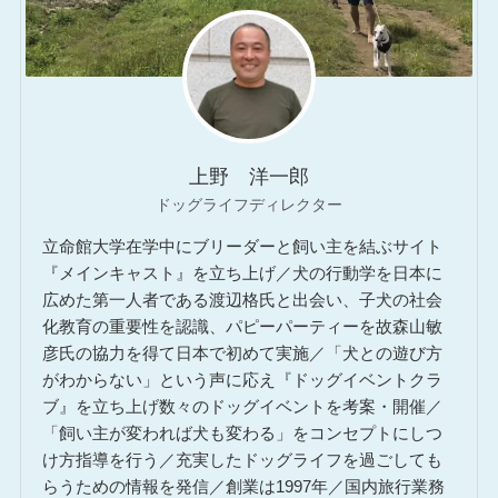
上野 洋一郎
ドッグライフディレクター
立命館大学在学中にブリーダーと飼い主を結ぶサイト
『メインキャスト』を立ち上げ／犬の行動学を日本に
広めた第一人者である渡辺格氏と出会い、子犬の社会
化教育の重要性を認識、パピーパーティーを故森山敏
彦氏の協力を得て日本で初めて実施／「犬との遊び方
がわからない」という声に応え『ドッグイベントクラ
ブ』を立ち上げ数々のドッグイベントを考案・開催／
「飼い主が変われば犬も変わる」をコンセプトにしつ
け方指導を行う／充実したドッグライフを過ごしても
らうための情報を発信／創業は1997年／国内旅行業務