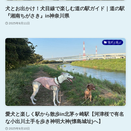
犬とお出かけ！犬目線で楽しむ道の駅ガイド｜道の駅
『湘南ちがさき』in神奈川県
2025年9月11日
愛犬と遊ぶ
愛犬と楽しく駅から散歩in北茅ヶ崎駅【河津桜で有名
な小出川土手を歩き神明大神(懐島城址)へ】
2025年9月10日