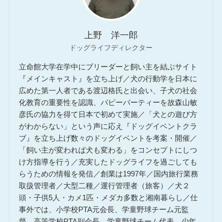
上野 洋一郎
ドッグライフディレクター
立命館大学在学中にブリーダーと飼い主を結ぶサイト
『メインキャスト』を立ち上げ／犬の行動学を日本に
広めた第一人者である渡辺格氏と出会い、子犬の社会
化教育の重要性を認識、パピーパーティーを故森山敏
彦氏の協力を得て日本で初めて実施／「犬との遊び方
がわからない」という声に応え『ドッグイベントクラ
ブ』を立ち上げ数々のドッグイベントを考案・開催／
「飼い主が変われば犬も変わる」をコンセプトにしつ
け方指導を行う／充実したドッグライフを過ごしても
らうための情報を発信／創業は1997年／国内旅行業務
取扱管理者／大型二種／運行管理者（旅客）／犬２
頭・子供5人・カメ1匹・メダカ多数と湘南暮らし／仕
事外では、小学校PTA元会長、学童野球チーム元監
督、高等学校PTA副会長、学童野球チーム代表、少年