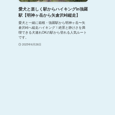
愛犬と楽しく駅からハイキングin強羅
駅【明神ヶ岳から矢倉沢峠縦走】
愛犬と一緒に箱根・強羅駅から明神ヶ岳〜矢
倉沢峠へ縦走ハイキング！絶景と静けさを満
喫できる犬連れOKの駅から登れる人気ルート
です。
2025年6月26日