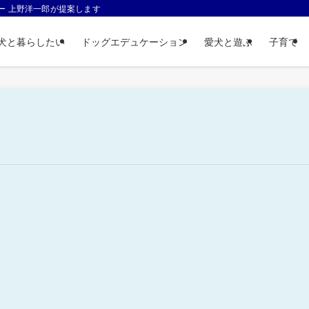
ー 上野洋一郎が提案します
犬と暮らしたい
ドッグエデュケーション
愛犬と遊ぶ
子育て