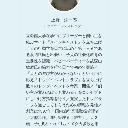
上野 洋一郎
ドッグライフディレクター
立命館大学在学中にブリーダーと飼い主を
結ぶサイト『メインキャスト』を立ち上げ
／犬の行動学を日本に広めた第一人者であ
る渡辺格氏と出会い、子犬の社会化教育の
重要性を認識、パピーパーティーを故森山
敏彦氏の協力を得て日本で初めて実施／
「犬との遊び方がわからない」という声に
応え『ドッグイベントクラブ』を立ち上げ
数々のドッグイベントを考案・開催／「飼
い主が変われば犬も変わる」をコンセプト
にしつけ方指導を行う／充実したドッグラ
イフを過ごしてもらうための情報を発信／
創業は1997年／国内旅行業務取扱管理者
／大型二種／運行管理者（旅客）／犬２
頭・子供5人・カメ1匹・メダカ多数と湘