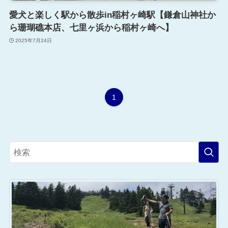
愛犬と楽しく駅から散歩in稲村ヶ崎駅【鎌倉山神社か
ら珊瑚礁本店、七里ヶ浜から稲村ヶ崎へ】
2025年7月24日
1