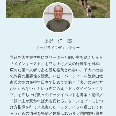
上野 洋一郎
ドッグライフディレクター
立命館大学在学中にブリーダーと飼い主を結ぶサイト
『メインキャスト』を立ち上げ／犬の行動学を日本に
広めた第一人者である渡辺格氏と出会い、子犬の社会
化教育の重要性を認識、パピーパーティーを故森山敏
彦氏の協力を得て日本で初めて実施／「犬との遊び方
がわからない」という声に応え『ドッグイベントクラ
ブ』を立ち上げ数々のドッグイベントを考案・開催／
「飼い主が変われば犬も変わる」をコンセプトにしつ
け方指導を行う／充実したドッグライフを過ごしても
らうための情報を発信／創業は1997年／国内旅行業務