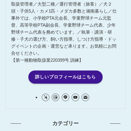
取扱管理者／大型二種／運行管理者（旅客）／犬２
頭・子供5人・カメ1匹・メダカ多数と湘南暮らし／仕
事外では、小学校PTA元会長、学童野球チーム元監
督、高等学校PTA副会長、学童野球チーム代表、少年
野球チーム代表を務めています。／執筆・講演・研
修・子犬の選び方、飼い方指導。しつけ方指導・ドッ
グイベントの企画・運営など承ります。お気軽にお問
合せください。
【第一種動物取扱業220399号 訓練】
詳しいプロフィールはこちら
カテゴリー