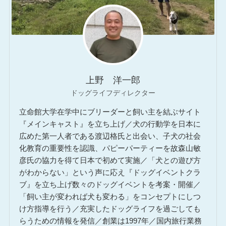
上野 洋一郎
ドッグライフディレクター
立命館大学在学中にブリーダーと飼い主を結ぶサイト
『メインキャスト』を立ち上げ／犬の行動学を日本に
広めた第一人者である渡辺格氏と出会い、子犬の社会
化教育の重要性を認識、パピーパーティーを故森山敏
彦氏の協力を得て日本で初めて実施／「犬との遊び方
がわからない」という声に応え『ドッグイベントクラ
ブ』を立ち上げ数々のドッグイベントを考案・開催／
「飼い主が変われば犬も変わる」をコンセプトにしつ
け方指導を行う／充実したドッグライフを過ごしても
らうための情報を発信／創業は1997年／国内旅行業務