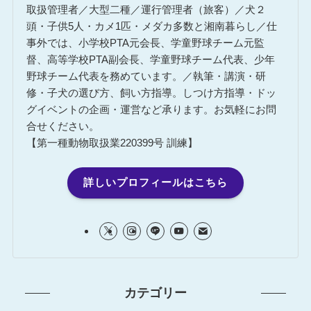
取扱管理者／大型二種／運行管理者（旅客）／犬２
頭・子供5人・カメ1匹・メダカ多数と湘南暮らし／仕
事外では、小学校PTA元会長、学童野球チーム元監
督、高等学校PTA副会長、学童野球チーム代表、少年
野球チーム代表を務めています。／執筆・講演・研
修・子犬の選び方、飼い方指導。しつけ方指導・ドッ
グイベントの企画・運営など承ります。お気軽にお問
合せください。
【第一種動物取扱業220399号 訓練】
詳しいプロフィールはこちら
カテゴリー