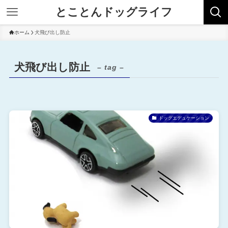
とことんドッグライフ
ホーム
犬飛び出し防止
犬飛び出し防止
– tag –
ドッグエデュケーション