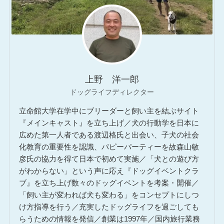
上野 洋一郎
ドッグライフディレクター
立命館大学在学中にブリーダーと飼い主を結ぶサイト
『メインキャスト』を立ち上げ／犬の行動学を日本に
広めた第一人者である渡辺格氏と出会い、子犬の社会
化教育の重要性を認識、パピーパーティーを故森山敏
彦氏の協力を得て日本で初めて実施／「犬との遊び方
がわからない」という声に応え『ドッグイベントクラ
ブ』を立ち上げ数々のドッグイベントを考案・開催／
「飼い主が変われば犬も変わる」をコンセプトにしつ
け方指導を行う／充実したドッグライフを過ごしても
らうための情報を発信／創業は1997年／国内旅行業務