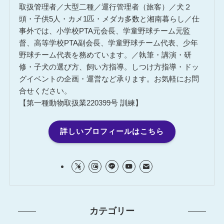
取扱管理者／大型二種／運行管理者（旅客）／犬２
頭・子供5人・カメ1匹・メダカ多数と湘南暮らし／仕
事外では、小学校PTA元会長、学童野球チーム元監
督、高等学校PTA副会長、学童野球チーム代表、少年
野球チーム代表を務めています。／執筆・講演・研
修・子犬の選び方、飼い方指導。しつけ方指導・ドッ
グイベントの企画・運営など承ります。お気軽にお問
合せください。
【第一種動物取扱業220399号 訓練】
詳しいプロフィールはこちら
カテゴリー