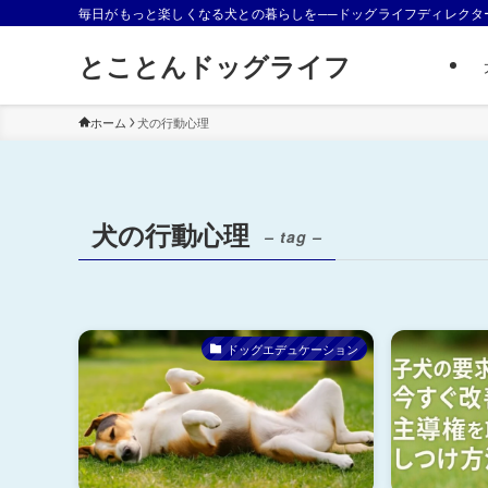
毎日がもっと楽しくなる犬との暮らしを──ドッグライフディレクタ
とことんドッグライフ
ホーム
犬の行動心理
犬の行動心理
– tag –
ドッグエデュケーション