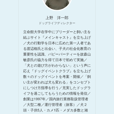
上野 洋一郎
ドッグライフディレクター
立命館大学在学中にブリーダーと飼い主を
結ぶサイト『メインキャスト』を立ち上げ
／犬の行動学を日本に広めた第一人者であ
る渡辺格氏と出会い、子犬の社会化教育の
重要性を認識、パピーパーティーを故森山
敏彦氏の協力を得て日本で初めて実施／
「犬との遊び方がわからない」という声に
応え『ドッグイベントクラブ』を立ち上げ
数々のドッグイベントを考案・開催／「飼
い主が変われば犬も変わる」をコンセプト
にしつけ方指導を行う／充実したドッグラ
イフを過ごしてもらうための情報を発信／
創業は1997年／国内旅行業務取扱管理者
／大型二種／運行管理者（旅客）／犬２
頭・子供5人・カメ1匹・メダカ多数と湘