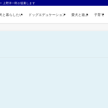
ー 上野洋一郎が提案します
犬と暮らしたい
ドッグエデュケーション
愛犬と遊ぶ
子育て