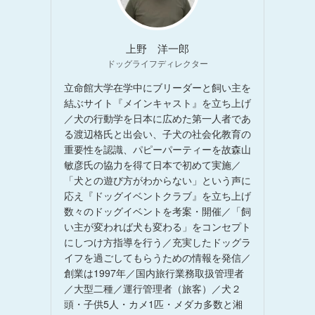
上野 洋一郎
ドッグライフディレクター
立命館大学在学中にブリーダーと飼い主を
結ぶサイト『メインキャスト』を立ち上げ
／犬の行動学を日本に広めた第一人者であ
る渡辺格氏と出会い、子犬の社会化教育の
重要性を認識、パピーパーティーを故森山
敏彦氏の協力を得て日本で初めて実施／
「犬との遊び方がわからない」という声に
応え『ドッグイベントクラブ』を立ち上げ
数々のドッグイベントを考案・開催／「飼
い主が変われば犬も変わる」をコンセプト
にしつけ方指導を行う／充実したドッグラ
イフを過ごしてもらうための情報を発信／
創業は1997年／国内旅行業務取扱管理者
／大型二種／運行管理者（旅客）／犬２
頭・子供5人・カメ1匹・メダカ多数と湘