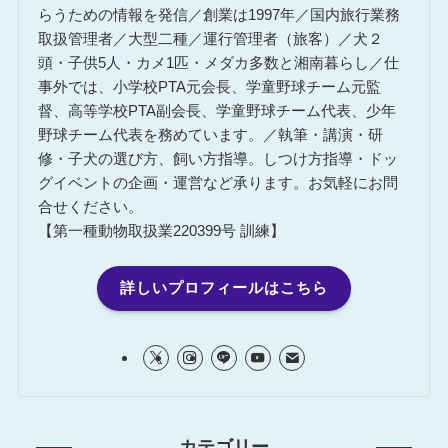
らうための情報を発信／創業は1997年／国内旅行業務
取扱管理者／大型二種／運行管理者（旅客）／犬２
頭・子供5人・カメ1匹・メダカ多数と湘南暮らし／仕
事外では、小学校PTA元会長、学童野球チーム元監
督、高等学校PTA副会長、学童野球チーム代表、少年
野球チーム代表を務めています。／執筆・講演・研
修・子犬の選び方、飼い方指導。しつけ方指導・ドッ
グイベントの企画・運営など承ります。お気軽にお問
合せください。
【第一種動物取扱業220399号 訓練】
詳しいプロフィールはこちら
カテゴリー