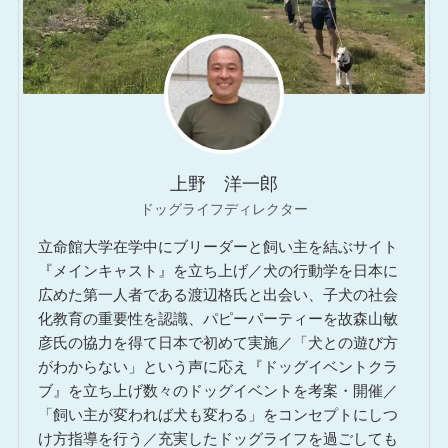
上野 洋一郎
ドッグライフディレクター
立命館大学在学中にブリーダーと飼い主を結ぶサイト
『メインキャスト』を立ち上げ／犬の行動学を日本に
広めた第一人者である渡辺格氏と出会い、子犬の社会
化教育の重要性を認識、パピーパーティーを故森山敏
彦氏の協力を得て日本で初めて実施／「犬との遊び方
がわからない」という声に応え『ドッグイベントクラ
ブ』を立ち上げ数々のドッグイベントを考案・開催／
「飼い主が変われば犬も変わる」をコンセプトにしつ
け方指導を行う／充実したドッグライフを過ごしても