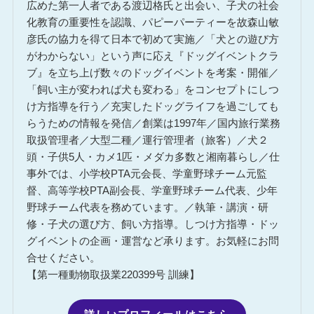
広めた第一人者である渡辺格氏と出会い、子犬の社会
化教育の重要性を認識、パピーパーティーを故森山敏
彦氏の協力を得て日本で初めて実施／「犬との遊び方
がわからない」という声に応え『ドッグイベントクラ
ブ』を立ち上げ数々のドッグイベントを考案・開催／
「飼い主が変われば犬も変わる」をコンセプトにしつ
け方指導を行う／充実したドッグライフを過ごしても
らうための情報を発信／創業は1997年／国内旅行業務
取扱管理者／大型二種／運行管理者（旅客）／犬２
頭・子供5人・カメ1匹・メダカ多数と湘南暮らし／仕
事外では、小学校PTA元会長、学童野球チーム元監
督、高等学校PTA副会長、学童野球チーム代表、少年
野球チーム代表を務めています。／執筆・講演・研
修・子犬の選び方、飼い方指導。しつけ方指導・ドッ
グイベントの企画・運営など承ります。お気軽にお問
合せください。
【第一種動物取扱業220399号 訓練】