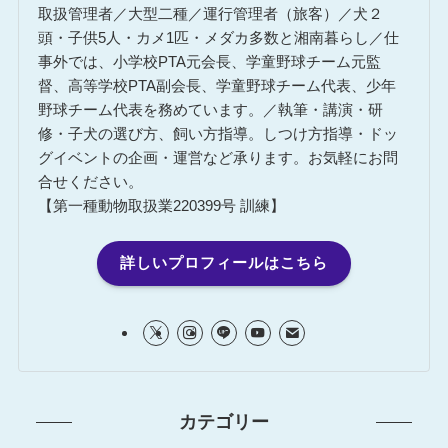
取扱管理者／大型二種／運行管理者（旅客）／犬２
頭・子供5人・カメ1匹・メダカ多数と湘南暮らし／仕
事外では、小学校PTA元会長、学童野球チーム元監
督、高等学校PTA副会長、学童野球チーム代表、少年
野球チーム代表を務めています。／執筆・講演・研
修・子犬の選び方、飼い方指導。しつけ方指導・ドッ
グイベントの企画・運営など承ります。お気軽にお問
合せください。
【第一種動物取扱業220399号 訓練】
詳しいプロフィールはこちら
カテゴリー