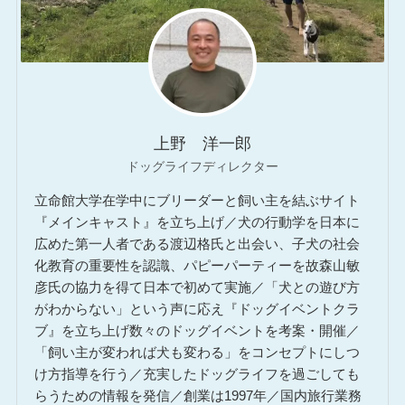
上野 洋一郎
ドッグライフディレクター
立命館大学在学中にブリーダーと飼い主を結ぶサイト
『メインキャスト』を立ち上げ／犬の行動学を日本に
広めた第一人者である渡辺格氏と出会い、子犬の社会
化教育の重要性を認識、パピーパーティーを故森山敏
彦氏の協力を得て日本で初めて実施／「犬との遊び方
がわからない」という声に応え『ドッグイベントクラ
ブ』を立ち上げ数々のドッグイベントを考案・開催／
「飼い主が変われば犬も変わる」をコンセプトにしつ
け方指導を行う／充実したドッグライフを過ごしても
らうための情報を発信／創業は1997年／国内旅行業務