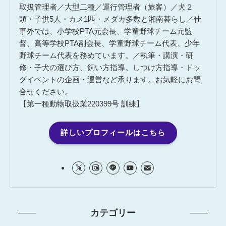
取扱管理者／大型二種／運行管理者（旅客）／犬２
頭・子供5人・カメ1匹・メダカ多数と湘南暮らし／仕
事外では、小学校PTA元会長、学童野球チーム元監
督、高等学校PTA副会長、学童野球チーム代表、少年
野球チーム代表を務めています。／執筆・講演・研
修・子犬の選び方、飼い方指導。しつけ方指導・ドッ
グイベントの企画・運営など承ります。お気軽にお問
合せください。
【第一種動物取扱業220399号 訓練】
詳しいプロフィールはこちら
カテゴリー