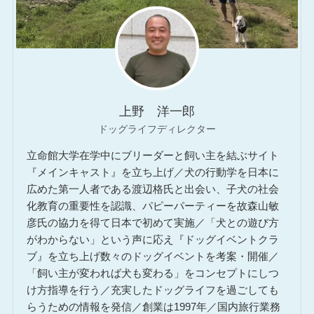
上野 洋一郎
ドッグライフディレクター
立命館大学在学中にブリーダーと飼い主を結ぶサイト
『メインキャスト』を立ち上げ／犬の行動学を日本に
広めた第一人者である渡辺格氏と出会い、子犬の社会
化教育の重要性を認識、パピーパーティーを故森山敏
彦氏の協力を得て日本で初めて実施／「犬との遊び方
がわからない」という声に応え『ドッグイベントクラ
ブ』を立ち上げ数々のドッグイベントを考案・開催／
「飼い主が変われば犬も変わる」をコンセプトにしつ
け方指導を行う／充実したドッグライフを過ごしても
らうための情報を発信／創業は1997年／国内旅行業務