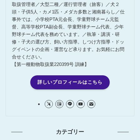
取扱管理者／大型二種／運行管理者（旅客）／犬２
頭・子供5人・カメ1匹・メダカ多数と湘南暮らし／仕
事外では、小学校PTA元会長、学童野球チーム元監
督、高等学校PTA副会長、学童野球チーム代表、少年
野球チーム代表を務めています。／執筆・講演・研
修・子犬の選び方、飼い方指導。しつけ方指導・ドッ
グイベントの企画・運営など承ります。お気軽にお問
合せください。
【第一種動物取扱業220399号 訓練】
詳しいプロフィールはこちら
カテゴリー