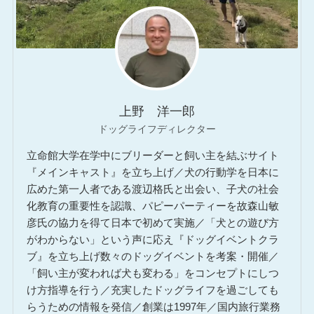
上野 洋一郎
ドッグライフディレクター
立命館大学在学中にブリーダーと飼い主を結ぶサイト
『メインキャスト』を立ち上げ／犬の行動学を日本に
広めた第一人者である渡辺格氏と出会い、子犬の社会
化教育の重要性を認識、パピーパーティーを故森山敏
彦氏の協力を得て日本で初めて実施／「犬との遊び方
がわからない」という声に応え『ドッグイベントクラ
ブ』を立ち上げ数々のドッグイベントを考案・開催／
「飼い主が変われば犬も変わる」をコンセプトにしつ
け方指導を行う／充実したドッグライフを過ごしても
らうための情報を発信／創業は1997年／国内旅行業務