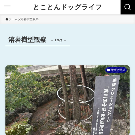
とことんドッグライフ
ホーム
溶岩樹型観察
溶岩樹型観察
– tag –
愛犬と遊ぶ