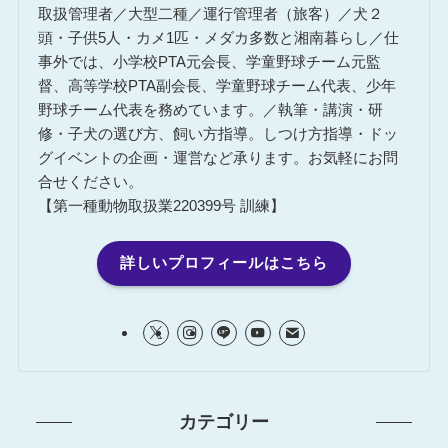
取扱管理者／大型二種／運行管理者（旅客）／犬２
頭・子供5人・カメ1匹・メダカ多数と湘南暮らし／仕
事外では、小学校PTA元会長、学童野球チーム元監
督、高等学校PTA副会長、学童野球チーム代表、少年
野球チーム代表を務めています。／執筆・講演・研
修・子犬の選び方、飼い方指導。しつけ方指導・ドッ
グイベントの企画・運営など承ります。お気軽にお問
合せください。
【第一種動物取扱業220399号 訓練】
詳しいプロフィールはこちら
カテゴリー