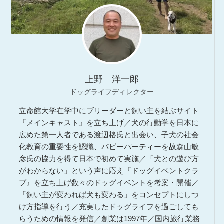
上野 洋一郎
ドッグライフディレクター
立命館大学在学中にブリーダーと飼い主を結ぶサイト
『メインキャスト』を立ち上げ／犬の行動学を日本に
広めた第一人者である渡辺格氏と出会い、子犬の社会
化教育の重要性を認識、パピーパーティーを故森山敏
彦氏の協力を得て日本で初めて実施／「犬との遊び方
がわからない」という声に応え『ドッグイベントクラ
ブ』を立ち上げ数々のドッグイベントを考案・開催／
「飼い主が変われば犬も変わる」をコンセプトにしつ
け方指導を行う／充実したドッグライフを過ごしても
らうための情報を発信／創業は1997年／国内旅行業務