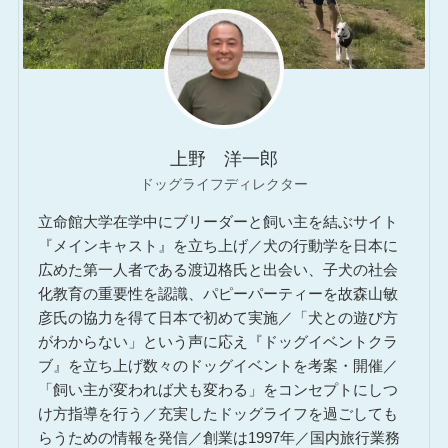
上野 洋一郎
ドッグライフディレクター
立命館大学在学中にブリーダーと飼い主を結ぶサイト
『メインキャスト』を立ち上げ／犬の行動学を日本に
広めた第一人者である渡辺格氏と出会い、子犬の社会
化教育の重要性を認識、パピーパーティーを故森山敏
彦氏の協力を得て日本で初めて実施／「犬との遊び方
がわからない」という声に応え『ドッグイベントクラ
ブ』を立ち上げ数々のドッグイベントを考案・開催／
「飼い主が変われば犬も変わる」をコンセプトにしつ
け方指導を行う／充実したドッグライフを過ごしても
らうための情報を発信／創業は1997年／国内旅行業務