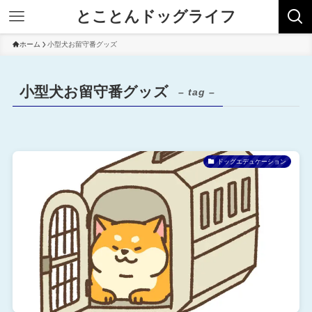
とことんドッグライフ
ホーム
小型犬お留守番グッズ
小型犬お留守番グッズ
– tag –
ドッグエデュケーション