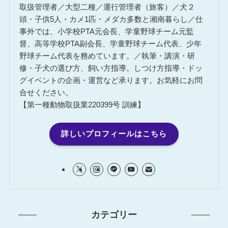
取扱管理者／大型二種／運行管理者（旅客）／犬２
頭・子供5人・カメ1匹・メダカ多数と湘南暮らし／仕
事外では、小学校PTA元会長、学童野球チーム元監
督、高等学校PTA副会長、学童野球チーム代表、少年
野球チーム代表を務めています。／執筆・講演・研
修・子犬の選び方、飼い方指導。しつけ方指導・ドッ
グイベントの企画・運営など承ります。お気軽にお問
合せください。
【第一種動物取扱業220399号 訓練】
詳しいプロフィールはこちら
カテゴリー