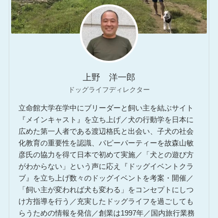
上野 洋一郎
ドッグライフディレクター
立命館大学在学中にブリーダーと飼い主を結ぶサイト
『メインキャスト』を立ち上げ／犬の行動学を日本に
広めた第一人者である渡辺格氏と出会い、子犬の社会
化教育の重要性を認識、パピーパーティーを故森山敏
彦氏の協力を得て日本で初めて実施／「犬との遊び方
がわからない」という声に応え『ドッグイベントクラ
ブ』を立ち上げ数々のドッグイベントを考案・開催／
「飼い主が変われば犬も変わる」をコンセプトにしつ
け方指導を行う／充実したドッグライフを過ごしても
らうための情報を発信／創業は1997年／国内旅行業務