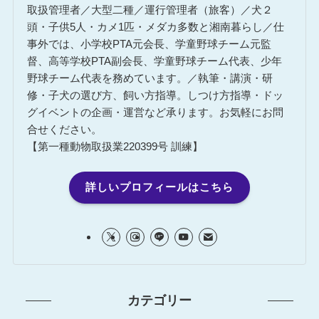
取扱管理者／大型二種／運行管理者（旅客）／犬２
頭・子供5人・カメ1匹・メダカ多数と湘南暮らし／仕
事外では、小学校PTA元会長、学童野球チーム元監
督、高等学校PTA副会長、学童野球チーム代表、少年
野球チーム代表を務めています。／執筆・講演・研
修・子犬の選び方、飼い方指導。しつけ方指導・ドッ
グイベントの企画・運営など承ります。お気軽にお問
合せください。
【第一種動物取扱業220399号 訓練】
詳しいプロフィールはこちら
カテゴリー