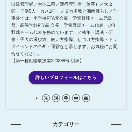
取扱管理者／大型二種／運行管理者（旅客）／犬２
頭・子供5人・カメ1匹・メダカ多数と湘南暮らし／仕
事外では、小学校PTA元会長、学童野球チーム元監
督、高等学校PTA副会長、学童野球チーム代表、少年
野球チーム代表を務めています。／執筆・講演・研
修・子犬の選び方、飼い方指導。しつけ方指導・ドッ
グイベントの企画・運営など承ります。お気軽にお問
合せください。
【第一種動物取扱業220399号 訓練】
詳しいプロフィールはこちら
カテゴリー