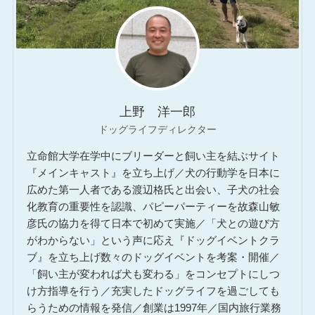
上野 洋一郎
ドッグライフディレクター
立命館大学在学中にブリーダーと飼い主を結ぶサイト
『メインキャスト』を立ち上げ／犬の行動学を日本に
広めた第一人者である渡辺格氏と出会い、子犬の社会
化教育の重要性を認識、パピーパーティーを故森山敏
彦氏の協力を得て日本で初めて実施／「犬との遊び方
がわからない」という声に応え『ドッグイベントクラ
ブ』を立ち上げ数々のドッグイベントを考案・開催／
「飼い主が変われば犬も変わる」をコンセプトにしつ
け方指導を行う／充実したドッグライフを過ごしても
らうための情報を発信／創業は1997年／国内旅行業務