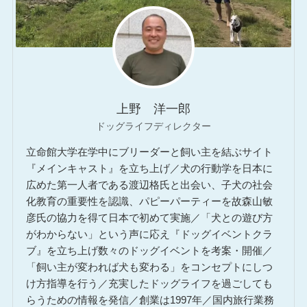
上野 洋一郎
ドッグライフディレクター
立命館大学在学中にブリーダーと飼い主を結ぶサイト
『メインキャスト』を立ち上げ／犬の行動学を日本に
広めた第一人者である渡辺格氏と出会い、子犬の社会
化教育の重要性を認識、パピーパーティーを故森山敏
彦氏の協力を得て日本で初めて実施／「犬との遊び方
がわからない」という声に応え『ドッグイベントクラ
ブ』を立ち上げ数々のドッグイベントを考案・開催／
「飼い主が変われば犬も変わる」をコンセプトにしつ
け方指導を行う／充実したドッグライフを過ごしても
らうための情報を発信／創業は1997年／国内旅行業務