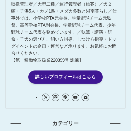
取扱管理者／大型二種／運行管理者（旅客）／犬２
頭・子供5人・カメ1匹・メダカ多数と湘南暮らし／仕
事外では、小学校PTA元会長、学童野球チーム元監
督、高等学校PTA副会長、学童野球チーム代表、少年
野球チーム代表を務めています。／執筆・講演・研
修・子犬の選び方、飼い方指導。しつけ方指導・ドッ
グイベントの企画・運営など承ります。お気軽にお問
合せください。
【第一種動物取扱業220399号 訓練】
詳しいプロフィールはこちら
カテゴリー