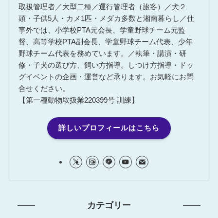
取扱管理者／大型二種／運行管理者（旅客）／犬２
頭・子供5人・カメ1匹・メダカ多数と湘南暮らし／仕
事外では、小学校PTA元会長、学童野球チーム元監
督、高等学校PTA副会長、学童野球チーム代表、少年
野球チーム代表を務めています。／執筆・講演・研
修・子犬の選び方、飼い方指導。しつけ方指導・ドッ
グイベントの企画・運営など承ります。お気軽にお問
合せください。
【第一種動物取扱業220399号 訓練】
詳しいプロフィールはこちら
カテゴリー