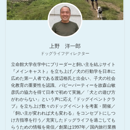
上野 洋一郎
ドッグライフディレクター
立命館大学在学中にブリーダーと飼い主を結ぶサイト
『メインキャスト』を立ち上げ／犬の行動学を日本に
広めた第一人者である渡辺格氏と出会い、子犬の社会
化教育の重要性を認識、パピーパーティーを故森山敏
彦氏の協力を得て日本で初めて実施／「犬との遊び方
がわからない」という声に応え『ドッグイベントクラ
ブ』を立ち上げ数々のドッグイベントを考案・開催／
「飼い主が変われば犬も変わる」をコンセプトにしつ
け方指導を行う／充実したドッグライフを過ごしても
らうための情報を発信／創業は1997年／国内旅行業務