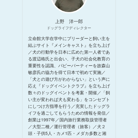
上野 洋一郎
ドッグライフディレクター
立命館大学在学中にブリーダーと飼い主を
結ぶサイト『メインキャスト』を立ち上げ
／犬の行動学を日本に広めた第一人者であ
る渡辺格氏と出会い、子犬の社会化教育の
重要性を認識、パピーパーティーを故森山
敏彦氏の協力を得て日本で初めて実施／
「犬との遊び方がわからない」という声に
応え『ドッグイベントクラブ』を立ち上げ
数々のドッグイベントを考案・開催／「飼
い主が変われば犬も変わる」をコンセプト
にしつけ方指導を行う／充実したドッグラ
イフを過ごしてもらうための情報を発信／
創業は1997年／国内旅行業務取扱管理者
／大型二種／運行管理者（旅客）／犬２
頭・子供5人・カメ1匹・メダカ多数と湘