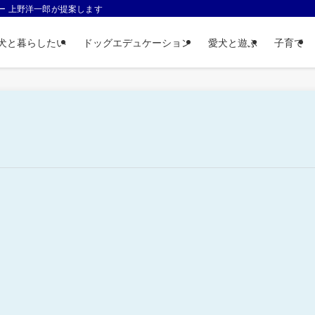
ー 上野洋一郎が提案します
犬と暮らしたい
ドッグエデュケーション
愛犬と遊ぶ
子育て